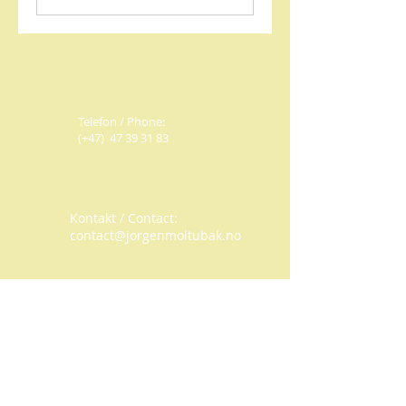
Telefon / Phone:
(+47)
47 39 31 83
Kontakt / Contact:
contact@jorgenmoltubak.no
© 2019 Moltubak Media og
Undervisning.
Org. nr.:
998 424 062